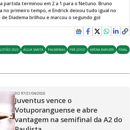
 a partida terminou em 2 a 1 para o Netuno. Bruno
a no primeiro tempo, e Endrick deixou tudo igual no
 de Diadema brilhou e marcou o segundo gol
LISTÃO 2023
ÁGUA SANTA
PALMEIRAS
PRÉ-JOGO
ARENA BARUERI
FINAL
DO R7
/
21/04/2026
Juventus vence o
Votuporanguense e abre
vantagem na semifinal da A2 do
Paulista