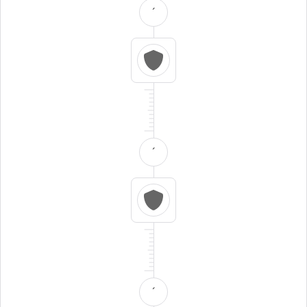
´
´
´