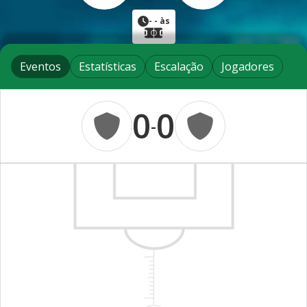
-
- às
Eventos
Estatísticas
Escalação
Jogadores
0
0
-