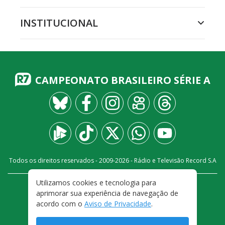
INSTITUCIONAL
CAMPEONATO BRASILEIRO SÉRIE A
Todos os direitos reservados - 2009-
2026
- Rádio e Televisão Record S.A
Utilizamos cookies e tecnologia para
CARREIRA
FALE CONOSCO
PRIVACIDADE
aprimorar sua experiência de navegação de
TERMOS E CONDIÇÕES DE USO
acordo com o
Aviso de Privacidade
.