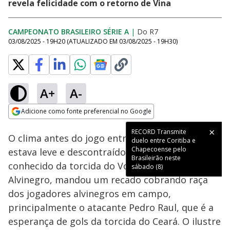
revela felicidade com o retorno de Vina
CAMPEONATO BRASILEIRO SÉRIE A
|
Do R7
03/08/2025 - 19H20
(ATUALIZADO EM
03/08/2025 - 19H30
)
A+
A-
Loaded
:
29.41%
Adicione como fonte preferencial no Google
Subtitles
Ativar
Som
Opens in new window
RECORD Transmite
O clima antes do jogo entre Ceará e Flamengo
duelo entre Coritiba e
Chapecoense pelo
estava leve e descontraído. Um torcedor muito
Brasileirão neste
conhecido da torcida do Vozão, o Cangaceiro
sábado (8)
Alvinegro, mandou um recado cobrando raça
dos jogadores alvinegros em campo,
principalmente o atacante Pedro Raul, que é a
esperança de gols da torcida do Ceará. O ilustre