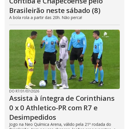
Coritiba e Chapecoense pelo
Brasileirão neste sábado (8)
A bola rola a partir das 20h. Não perca!
DO R7
/
31/07/2026
Assista à íntegra de Corinthians
0 x 0 Athletico-PR com R7 e
Desimpedidos
Jogo na Neo Química Arena, válido pela 21ª rodada do