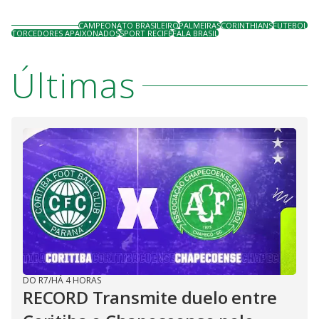
CAMPEONATO BRASILEIRO
PALMEIRAS
CORINTHIANS
FUTEBOL
TORCEDORES APAIXONADOS
SPORT RECIFE
FALA BRASIL
Últimas
DO R7
/
HÁ 4 HORAS
RECORD Transmite duelo entre