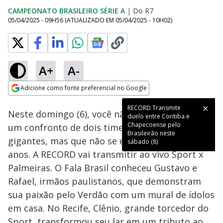
CAMPEONATO BRASILEIRO SÉRIE A
|
Do R7
05/04/2025 - 09H56
(ATUALIZADO EM
05/04/2025 - 10H02
)
A+
A-
Loaded
:
10.80%
Adicione como fonte preferencial no Google
Subtitles
Ativar
Som
Opens in new window
Neste domingo (6), você não pode perder mais
um confronto de dois times com torcidas
gigantes, mas que não se enfrentam há quatro
anos. A RECORD vai transmitir ao vivo Sport x
Palmeiras. O Fala Brasil conheceu Gustavo e
Rafael, irmãos paulistanos, que demonstram
sua paixão pelo Verdão com um mural de ídolos
em casa. No Recife, Clênio, grande torcedor do
Sport, transformou seu lar em um tributo ao