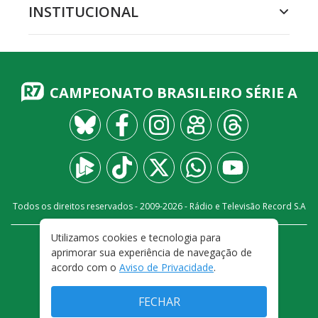
INSTITUCIONAL
CAMPEONATO BRASILEIRO SÉRIE A
Todos os direitos reservados - 2009-
2026
- Rádio e Televisão Record S.A
Utilizamos cookies e tecnologia para
CARREIRA
FALE CONOSCO
PRIVACIDADE
aprimorar sua experiência de navegação de
TERMOS E CONDIÇÕES DE USO
acordo com o
Aviso de Privacidade
.
FECHAR