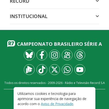
RECORD
INSTITUCIONAL
CAMPEONATO BRASILEIRO SÉRIE A
Todos os direitos reservados - 2009-
2026
- Rádio e Televisão Record S.A
Utilizamos cookies e tecnologia para
CARREIRA
FALE CONOSCO
PRIVACIDADE
aprimorar sua experiência de navegação de
TERMOS E CONDIÇÕES DE USO
acordo com o
Aviso de Privacidade
.