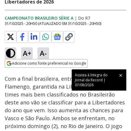
Libertadores de 2026
CAMPEONATO BRASILEIRO SÉRIE A
|
Do R7
31/10/2025 - 20H50
(ATUALIZADO EM
31/10/2025 - 20H50
)
A+
A-
Adicione como fonte preferencial no Google
Tocar
Play
This
Opens in new window
Assista à íntegra do Jornal
Próximo
RECORD transmite partida entre Vasco e São Paulo neste domingo (2), a partir das 20h
is
Assista à íntegra do
da Record | 07/08/2026
Close
Vídeo
Com a final brasileira, entre Palmeiras e
a
Jornal da Record |
Modal
por
Campeonato Brasileiro Série A
modal
Dialog
Video
07/08/2026
Flamengo, garantida na Libertadores, os sete
window.
This
times mais bem classificados no Brasileirão
modal
can
deste ano vão se classificar para a Libertadores
be
closed
do ano que vem. Isso aumenta as chances para
by
pressing
Vasco e São Paulo. Ambos se enfrentam, no
the
Escape
próximo domingo (2), no Rio de Janeiro. O jogo
key