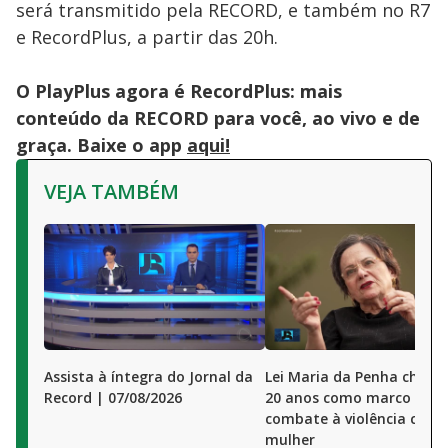
or
será transmitido pela RECORD, e também no R7
activating
the
e RecordPlus, a partir das 20h.
close
button.
O PlayPlus agora é RecordPlus: mais
conteúdo da RECORD para você, ao vivo e de
graça. Baixe o app
aqui!
VEJA TAMBÉM
Assista à íntegra do Jornal da
Lei Maria da Penha chega
Record | 07/08/2026
20 anos como marco no
combate à violência cont
mulher