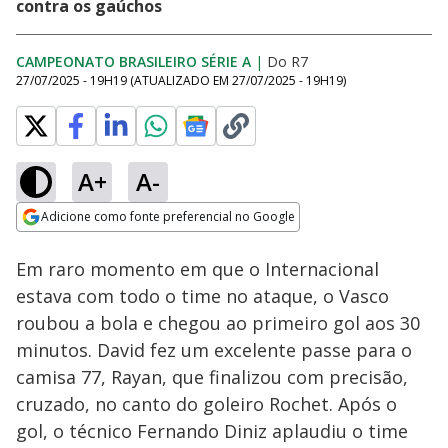
contra os gaúchos
CAMPEONATO BRASILEIRO SÉRIE A
|
Do R7
27/07/2025 - 19H19
(ATUALIZADO EM
27/07/2025 - 19H19
)
A+
A-
Loaded
:
72.75%
Adicione como fonte preferencial no Google
Subtitles
Ativar
Som
Opens in new window
RECORD Transmite
Em raro momento em que o Internacional
duelo entre Coritiba e
Chapecoense pelo
estava com todo o time no ataque, o Vasco
Brasileirão neste
roubou a bola e chegou ao primeiro gol aos 30
sábado (8)
minutos. David fez um excelente passe para o
camisa 77, Rayan, que finalizou com precisão,
cruzado, no canto do goleiro Rochet. Após o
gol, o técnico Fernando Diniz aplaudiu o time