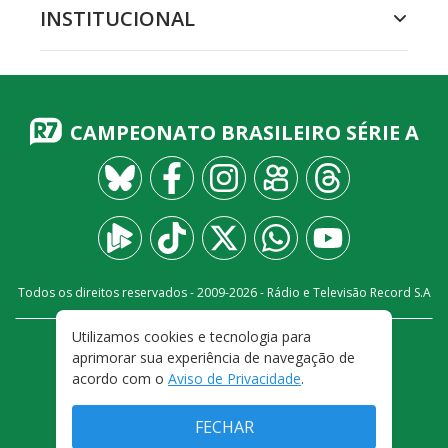
INSTITUCIONAL
CAMPEONATO BRASILEIRO SÉRIE A
Todos os direitos reservados - 2009-
2026
- Rádio e Televisão Record S.A
Utilizamos cookies e tecnologia para
CARREIRA
FALE CONOSCO
PRIVACIDADE
aprimorar sua experiência de navegação de
TERMOS E CONDIÇÕES DE USO
acordo com o
Aviso de Privacidade
.
FECHAR