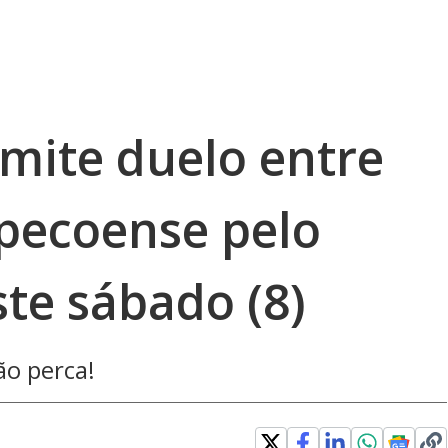
ite duelo entre
apecoense pelo
ste sábado (8)
ão perca!