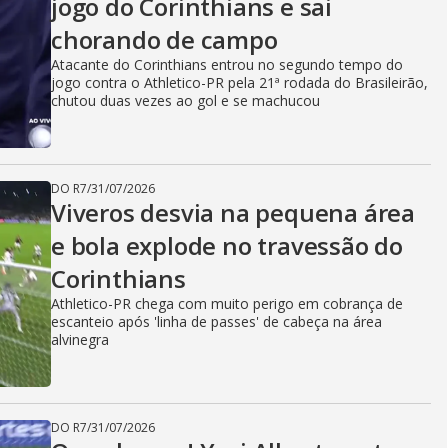
jogo do Corinthians e sai
chorando de campo
Atacante do Corinthians entrou no segundo tempo do
jogo contra o Athletico-PR pela 21ª rodada do Brasileirão,
chutou duas vezes ao gol e se machucou
DO R7
/
31/07/2026
Viveros desvia na pequena área
e bola explode no travessão do
Corinthians
Athletico-PR chega com muito perigo em cobrança de
escanteio após 'linha de passes' de cabeça na área
alvinegra
DO R7
/
31/07/2026