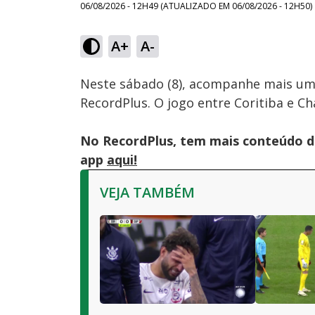
06/08/2026 - 12H49
(ATUALIZADO EM
06/08/2026 - 12H50
)
A+
A-
Ativar
Som
Neste sábado (8), acompanhe mais u
RecordPlus. O jogo entre Coritiba e C
No RecordPlus, tem mais conteúdo da
app
aqui!
VEJA TAMBÉM