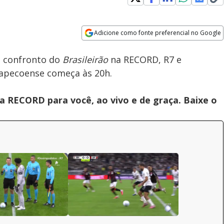
Loaded
:
100.00%
Adicione como fonte preferencial no Google
Subtitles
Velocidade
Opens in new window
m confronto do
Brasileirão
na RECORD, R7 e
hapecoense começa às 20h.
 RECORD para você, ao vivo e de graça. Baixe o