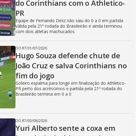
do Corinthians com o Athletico-
PR
Equipe de Fernando Diniz não saiu do 0 a 0 em partida
válida pela 21ª rodada do Brasileirão e ainda terminou
com dois atletas machucados
DO R7
/
31/07/2026
Hugo Souza defende chute de
João Cruz e salva Corinthians no
fim do jogo
Goleiro espalma para longe em finalização do Athletico-
PR perto dos acréscimos e partida pela 21ª rodada do
Brasileirão termina em 0 a 0
DO R7
/
03/08/2026
Yuri Alberto sente a coxa em