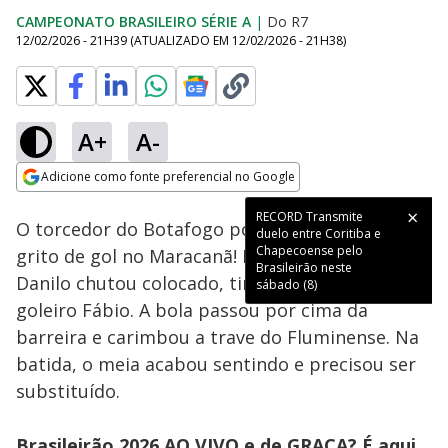
CAMPEONATO BRASILEIRO SÉRIE A
|
Do R7
12/02/2026 - 21H39
(ATUALIZADO EM
12/02/2026 - 21H38
)
A+
A-
Loaded
:
100.00%
Adicione como fonte preferencial no Google
Ativar
Som
Opens in new window
RECORD Transmite
O torcedor do Botafogo por pouco não soltou o
duelo entre Coritiba e
Chapecoense pelo
grito de gol no Maracanã! Em cobrança de falta,
Brasileirão neste
Danilo chutou colocado, tirando a bola do
sábado (8)
goleiro Fábio. A bola passou por cima da
barreira e carimbou a trave do Fluminense. Na
batida, o meia acabou sentindo e precisou ser
substituído.
Brasileirão 2026 AO VIVO e de GRAÇA? É aqui