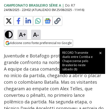
CAMPEONATO BRASILEIRO SÉRIE A
|
Do R7
24/08/2025 - 22H02
(ATUALIZADO EM
25/08/2025 - 11H16
)
A+
A-
Loaded
:
5.08%
Adicione como fonte preferencial no Google
Ativar
Som
Opens in new window
RECORD Transmite
Juventude e Botafogo protagonizaram um
duelo entre Coritiba e
Chapecoense pelo
grande confronto na noite deste domingo (24).
Brasileirão neste
A equipe da casa comandou as ações ofensivas
sábado (8)
no início da partida, chegando a abrir o placar
com o colombiano Batalla. Mas os visitantes
chegaram ao empate com Alex Telles, que
converteu o pênalti, no primeiro lance
polêmico da partida. Na segunda etapa, o
técnico Davide Ancelotti promoveu a estreia do