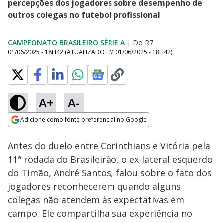
percepções dos jogadores sobre desempenho de
outros colegas no futebol profissional
CAMPEONATO BRASILEIRO SÉRIE A
|
Do R7
01/06/2025 - 18H42
(ATUALIZADO EM
01/06/2025 - 18H42
)
A+
A-
Loaded
:
77.81%
Adicione como fonte preferencial no Google
Subtitles
Ativar
Som
Opens in new window
Antes do duelo entre Corinthians e Vitória pela
11ª rodada do Brasileirão, o ex-lateral esquerdo
do Timão, André Santos, falou sobre o fato dos
jogadores reconhecerem quando alguns
colegas não atendem às expectativas em
campo. Ele compartilha sua experiência no