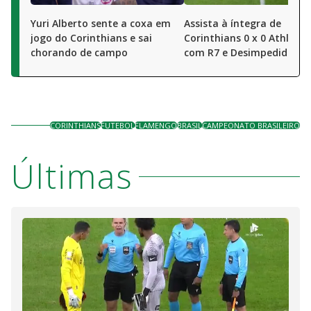
Yuri Alberto sente a coxa em
Assista à íntegra de
jogo do Corinthians e sai
Corinthians 0 x 0 Athletic
chorando de campo
com R7 e Desimpedidos
CORINTHIANS
FUTEBOL
FLAMENGO
BRASIL
CAMPEONATO BRASILEIRO
Últimas