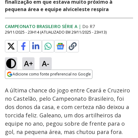
finalização em que estava muito próximo à
pequena área e equipe alviceleste respira
CAMPEONATO BRASILEIRO SÉRIE A
|
Do R7
29/11/2025 - 23H14
(ATUALIZADO EM
29/11/2025 - 23H13
)
A+
A-
Loaded
:
100.00%
Adicione como fonte preferencial no Google
Ativar
Som
Opens in new window
A última chance do jogo entre Ceará e Cruzeiro
no Castelão, pelo Campeonato Brasileiro, foi
dos donos da casa, e com certeza não deixou a
torcida feliz. Galeano, um dos artilheiros da
equipe no ano, pegou sobre de frente para o
gol, na pequena área, mas chutou para fora.