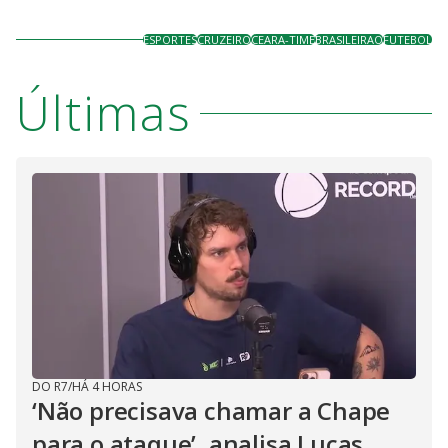
ESPORTES
CRUZEIRO
CEARA-TIME
BRASILEIRAO
FUTEBOL
Últimas
DO R7
/
HÁ 4 HORAS
‘Não precisava chamar a Chape
para o ataque’, analisa Lucas