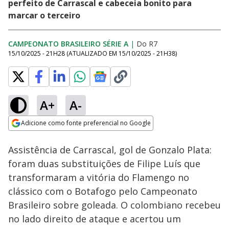
perfeito de Carrascal e cabeceia bonito para
marcar o terceiro
CAMPEONATO BRASILEIRO SÉRIE A
|
Do R7
15/10/2025 - 21H28
(ATUALIZADO EM
15/10/2025 - 21H38
)
A+
A-
Loaded
:
79.58%
Adicione como fonte preferencial no Google
Ativar
Som
Opens in new window
Assistência de Carrascal, gol de Gonzalo Plata:
foram duas substituições de Filipe Luís que
transformaram a vitória do Flamengo no
clássico com o Botafogo pelo Campeonato
Brasileiro sobre goleada. O colombiano recebeu
no lado direito de ataque e acertou um