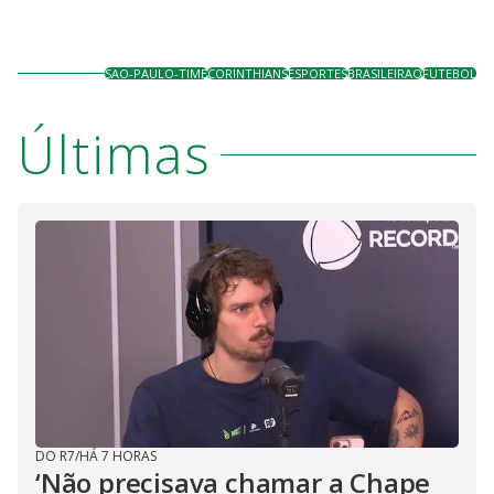
SAO-PAULO-TIME
CORINTHIANS
ESPORTES
BRASILEIRAO
FUTEBOL
Últimas
DO R7
/
HÁ 7 HORAS
‘Não precisava chamar a Chape