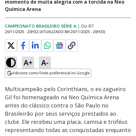
momento de muita alegria com a torcida na Neo
Química Arena
CAMPEONATO BRASILEIRO SÉRIE A
|
Do R7
20/11/2025 - 20H32
(ATUALIZADO EM
20/11/2025 - 20H33
)
A+
A-
Loaded
:
56.39%
Adicione como fonte preferencial no Google
Ativar
Som
Opens in new window
Multicampeão pelo Corinthians, o ex-zagueiro
Gil foi homenageado na Neo Química Arena
antes do clássico contra o São Paulo no
Brasileirão por seus serviços prestados ao
clube. Ele recebeu uma placa, camisa e troféus
representando todas as conquistadas enquanto