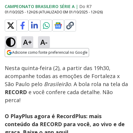
CAMPEONATO BRASILEIRO SÉRIE A
|
Do R7
01/10/2025 - 12H26
(ATUALIZADO EM
01/10/2025 - 12H26
)
A+
A-
Loaded
:
100.00%
Adicione como fonte preferencial no Google
Subtitles
Ativar
Som
Opens in new window
Nesta quinta-feira (2), a partir das 19h30,
acompanhe todas as emoções de Fortaleza x
São Paulo pelo
Brasileirão
. A bola rola na tela da
RECORD
e você confere cada detalhe. Não
perca!
O PlayPlus agora é RecordPlus: mais
conteúdo da RECORD para você, ao vivo e de
graça. Baixe o app
aqui!