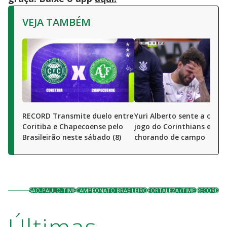
VEJA TAMBÉM
RECORD Transmite duelo entre
Yuri Alberto sente a coxa
Coritiba e Chapecoense pelo
jogo do Corinthians e sai
Brasileirão neste sábado (8)
chorando de campo
SAO-PAULO-TIME
CAMPEONATO BRASILEIRO
FORTALEZA (TIME)
RECORD