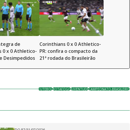
íntegra de
Corinthians 0 x 0 Athletico-
 0 x 0 Athletico-
PR: confira o compacto da
 e Desimpedidos
21ª rodada do Brasileirão
FUTEBOL
BOTAFOGO
JUVENTUDE
CAMPEONATO-BRASILEIRO
DO R7
/
31/07/2026