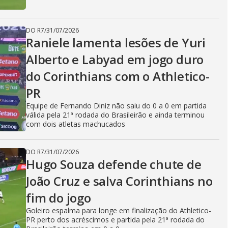
DO R7
/
31/07/2026
Raniele lamenta lesões de Yuri
Alberto e Labyad em jogo duro
do Corinthians com o Athletico-
PR
Equipe de Fernando Diniz não saiu do 0 a 0 em partida
válida pela 21ª rodada do Brasileirão e ainda terminou
com dois atletas machucados
DO R7
/
31/07/2026
Hugo Souza defende chute de
João Cruz e salva Corinthians no
fim do jogo
Goleiro espalma para longe em finalização do Athletico-
PR perto dos acréscimos e partida pela 21ª rodada do