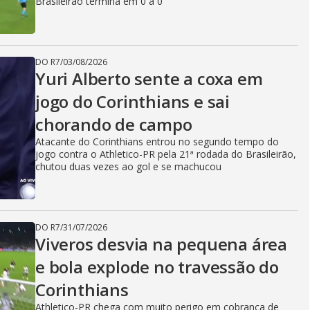
Brasileirão termina em 0 a 0
DO R7
/
03/08/2026
Yuri Alberto sente a coxa em
jogo do Corinthians e sai
chorando de campo
Atacante do Corinthians entrou no segundo tempo do
jogo contra o Athletico-PR pela 21ª rodada do Brasileirão,
chutou duas vezes ao gol e se machucou
DO R7
/
31/07/2026
Viveros desvia na pequena área
e bola explode no travessão do
Corinthians
Athletico-PR chega com muito perigo em cobrança de