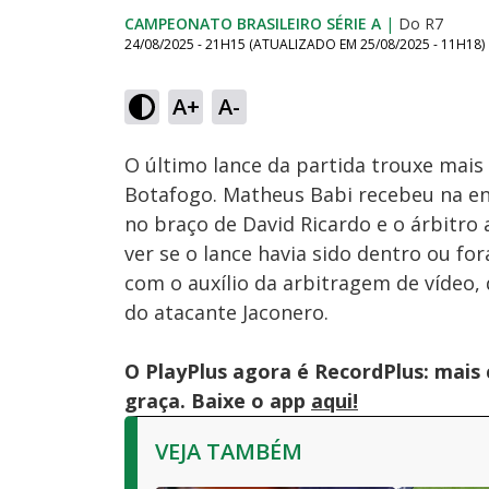
CAMPEONATO BRASILEIRO SÉRIE A
|
Do R7
24/08/2025 - 21H15
(ATUALIZADO EM
25/08/2025 - 11H18
)
Loaded
:
21.55%
A+
A-
Ativar
Som
O último lance da partida trouxe mais
Botafogo. Matheus Babi recebeu na ent
no braço de David Ricardo e o árbitro
ver se o lance havia sido dentro ou fo
com o auxílio da arbitragem de vídeo,
do atacante Jaconero.
O PlayPlus agora é RecordPlus: mais
graça. Baixe o app
aqui!
VEJA TAMBÉM