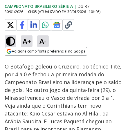
CAMPEONATO BRASILEIRO SÉRIE A
|
Do R7
30/01/2026 - 10H05
(ATUALIZADO EM
30/01/2026 - 10H05
)
A+
A-
Loaded
:
28.87%
Adicione como fonte preferencial no Google
Subtitles
Ativar
Som
Opens in new window
O Botafogo goleou o Cruzeiro, do técnico Tite,
por 4 a 0 e fechou a primeira rodada do
Campeonato Brasileiro na liderança pelo saldo
de gols. No outro jogo da quinta-feira (29), o
Mirassol venceu o Vasco de virada por 2 a 1.
Veja ainda que o Corinthians tem novo
atacante: Kaio Cesar estava no Al Hilal, da
Arábia Saudita. E Lucas Paquetá chegou ao
Brasil para se incorporar ao Flamengo.