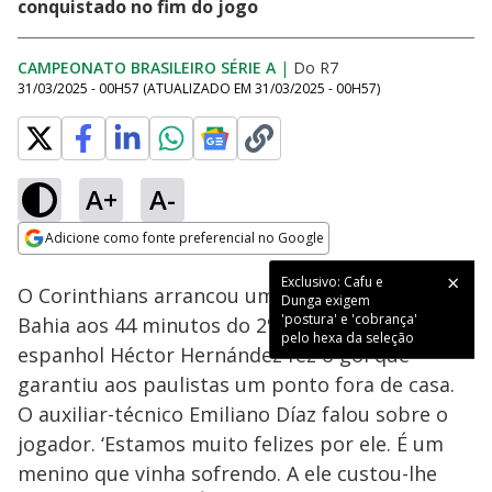
conquistado no fim do jogo
CAMPEONATO BRASILEIRO SÉRIE A
|
Do R7
31/03/2025 - 00H57
(ATUALIZADO EM
31/03/2025 - 00H57
)
A+
A-
Loaded
:
15.58%
Adicione como fonte preferencial no Google
Ativar
Som
Opens in new window
Exclusivo: Cafu e
O Corinthians arrancou um empate contra o
Dunga exigem
'postura' e 'cobrança'
Bahia aos 44 minutos do 2º tempo. O atacante
pelo hexa da seleção
espanhol Héctor Hernández fez o gol que
garantiu aos paulistas um ponto fora de casa.
O auxiliar-técnico Emiliano Díaz falou sobre o
jogador. ‘Estamos muito felizes por ele. É um
menino que vinha sofrendo. A ele custou-lhe