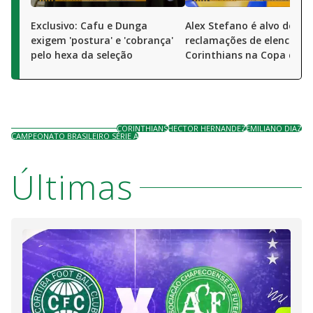
Exclusivo: Cafu e Dunga
Alex Stefano é alvo de
exigem 'postura' e 'cobrança'
reclamações de elenco do
pelo hexa da seleção
Corinthians na Copa do Br
CORINTHIANS
HECTOR HERNANDEZ
EMILIANO DIAZ
CAMPEONATO BRASILEIRO SÉRIE A
Últimas