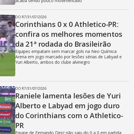
acaba sendo pouco movimentado
DO R7
/
31/07/2026
Corinthians 0 x 0 Athletico-PR:
confira os melhores momentos
da 21ª rodada do Brasileirão
Equipes empatam sem marcar gols na Neo Química
Arena em jogo marcado por lesões sérias de Labyad e
Yuri Alberto, ambos do clube alvinegro
DO R7
/
31/07/2026
Raniele lamenta lesões de Yuri
Alberto e Labyad em jogo duro
do Corinthians com o Athletico-
PR
Equipe de Fernando Diniz não saiu do 0 a 0 em partida