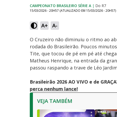
CAMPEONATO BRASILEIRO SÉRIE A
|
Do R7
15/03/2026 - 20H57
(ATUALIZADO EM
15/03/2026 - 20H57
)
A+
A-
Ativar
Som
O Cruzeiro não diminuiu o ritmo ao abr
rodada do Brasileirão. Poucos minutos
Tite, que tocou de pé em pé até chega
Matheus Henrique, na entrada da gran
passou raspando a trave de Léo Jardim
Brasileirão 2026 AO VIVO e de GRAÇA
perca nenhum lance!
VEJA TAMBÉM