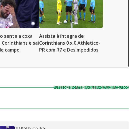
to sente a coxa
Assista à íntegra de
 Corinthians e sai
Corinthians 0 x 0 Athletico-
de campo
PR com R7 e Desimpedidos
FUTEBOL
ESPORTES
BRASILEIRÃO
CRUZEIRO
VASCO
DO R7
/
06/08/2026