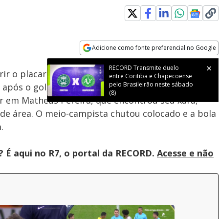
Loaded
:
100.00%
Adicione como fonte preferencial no Google
Velocidade
Opens in new window
RECORD Transmite duelo
ir o placar sobre o Vasco no jogo válido pela sexta
entre Coritiba e Chapecoense
pelo Brasileirão neste sábado
 após o gol, outro ataque perigoso da equipe de
(8)
r em Matheus Pereira, que encontrou seu xará,
de área. O meio-campista chutou colocado e a bola
.
? É aqui no R7, o portal da RECORD.
Acesse e não