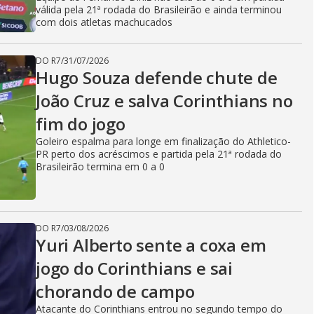
válida pela 21ª rodada do Brasileirão e ainda terminou
com dois atletas machucados
DO R7
/
31/07/2026
Hugo Souza defende chute de
João Cruz e salva Corinthians no
fim do jogo
Goleiro espalma para longe em finalização do Athletico-
PR perto dos acréscimos e partida pela 21ª rodada do
Brasileirão termina em 0 a 0
DO R7
/
03/08/2026
Yuri Alberto sente a coxa em
jogo do Corinthians e sai
chorando de campo
Atacante do Corinthians entrou no segundo tempo do