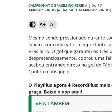
CAMPEONATO BRASILEIRO SÉRIE A
|
Do R7
14/09/2025 - 02H12
(ATUALIZADO EM
14/09/2025 - 02H12
)
Loaded
:
4.41%
A+
A-
Ativar
Som
Mesmo sendo pressionado durante todo
Janeiro com uma vitória importante s
Brasileiro. O gol que garantiu os trê
despretensiosamente, cobrou uma falta
acabou entrando direto no gol de Fábi
Confira o pós-jogo!
O PlayPlus agora é RecordPlus: mais
graça. Baixe o app
aqui!
VEJA TAMBÉM