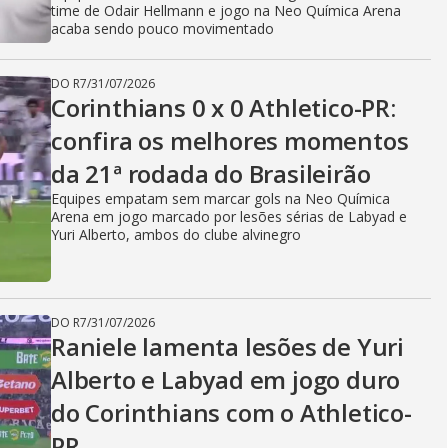
time de Odair Hellmann e jogo na Neo Química Arena
acaba sendo pouco movimentado
DO R7
/
31/07/2026
Corinthians 0 x 0 Athletico-PR:
confira os melhores momentos
da 21ª rodada do Brasileirão
Equipes empatam sem marcar gols na Neo Química
Arena em jogo marcado por lesões sérias de Labyad e
Yuri Alberto, ambos do clube alvinegro
DO R7
/
31/07/2026
Raniele lamenta lesões de Yuri
Alberto e Labyad em jogo duro
do Corinthians com o Athletico-
PR