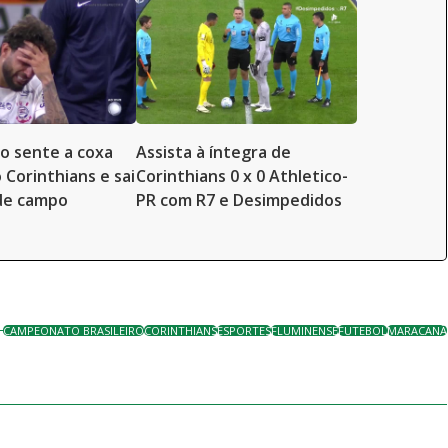
to sente a coxa
Assista à íntegra de
 Corinthians e sai
Corinthians 0 x 0 Athletico-
de campo
PR com R7 e Desimpedidos
CAMPEONATO BRASILEIRO
CORINTHIANS
ESPORTES
FLUMINENSE
FUTEBOL
MARACANÃ