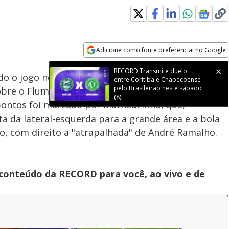
Adicione como fonte preferencial no Google
Subtitles
Velocidade
Opens in new window
 o jogo no Maracanã, o Corinthians saiu do Rio de
obre o Fluminense pela 23ª rodada do Campeonato
s pontos foi marcado por Matheuzinho, que,
 da lateral-esquerda para a grande área e a bola
o, com direito a "atrapalhada" de André Ramalho.
 conteúdo da RECORD para você, ao vivo e de