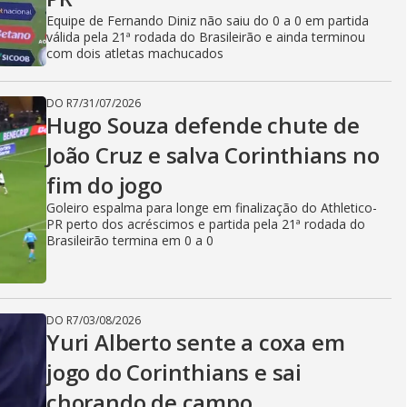
Equipe de Fernando Diniz não saiu do 0 a 0 em partida
válida pela 21ª rodada do Brasileirão e ainda terminou
com dois atletas machucados
DO R7
/
31/07/2026
Hugo Souza defende chute de
João Cruz e salva Corinthians no
fim do jogo
Goleiro espalma para longe em finalização do Athletico-
PR perto dos acréscimos e partida pela 21ª rodada do
Brasileirão termina em 0 a 0
DO R7
/
03/08/2026
Yuri Alberto sente a coxa em
jogo do Corinthians e sai
chorando de campo