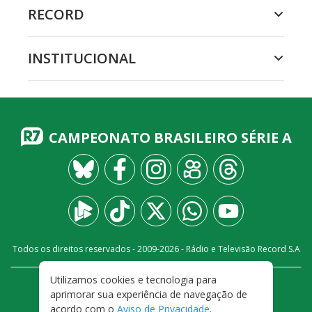
RECORD
INSTITUCIONAL
CAMPEONATO BRASILEIRO SÉRIE A
Todos os direitos reservados - 2009-
2026
- Rádio e Televisão Record S.A
Utilizamos cookies e tecnologia para
CARREIRA
FALE CONOSCO
PRIVACIDADE
aprimorar sua experiência de navegação de
TERMOS E CONDIÇÕES DE USO
acordo com o
Aviso de Privacidade
.