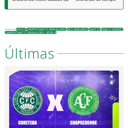
VASCO
CAMPEONATO BRASILEIRO
SÃO JANUÁRIO
SANTOS
PABLO VERRET
CAMPEONATO BRASILEIRO SÉRIE A
Últimas