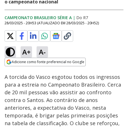
o campeonato nacional
CAMPEONATO BRASILEIRO SÉRIE A
|
Do R7
28/03/2025 - 20H53
(ATUALIZADO EM
28/03/2025 - 20H52
)
A+
A-
Loaded
:
47.79%
Adicione como fonte preferencial no Google
Subtitles
Ativar
Som
Opens in new window
A torcida do Vasco esgotou todos os ingressos
para a estreia no Campeonato Brasileiro. Cerca
de 20 mil pessoas vão assistir ao confronto
contra o Santos. Ao contrário de anos
anteriores, a expectativa do Vasco, nesta
temporada, é brigar pelas primeiras posições
na tabela de classificação. O clube se reforçou,