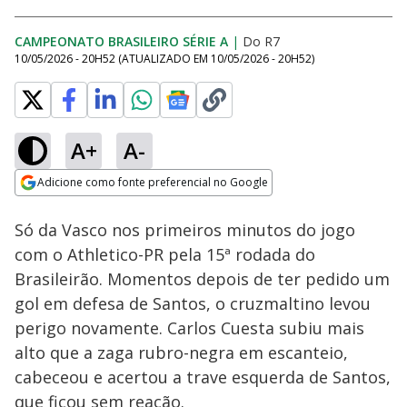
CAMPEONATO BRASILEIRO SÉRIE A
|
Do R7
10/05/2026 - 20H52
(ATUALIZADO EM
10/05/2026 - 20H52
)
A+
A-
Loaded
:
100.00%
Adicione como fonte preferencial no Google
Ativar
Som
Opens in new window
Só da Vasco nos primeiros minutos do jogo
com o Athletico-PR pela 15ª rodada do
Brasileirão. Momentos depois de ter pedido um
gol em defesa de Santos, o cruzmaltino levou
perigo novamente. Carlos Cuesta subiu mais
alto que a zaga rubro-negra em escanteio,
cabeceou e acertou a trave esquerda de Santos,
que ficou sem reação.