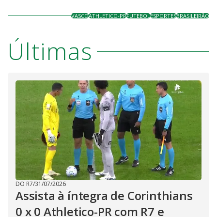
VASCO
ATHLETICO-PR
FUTEBOL
ESPORTES
BRASILEIRÃO
Últimas
DO R7
/
31/07/2026
Assista à íntegra de Corinthians
0 x 0 Athletico-PR com R7 e