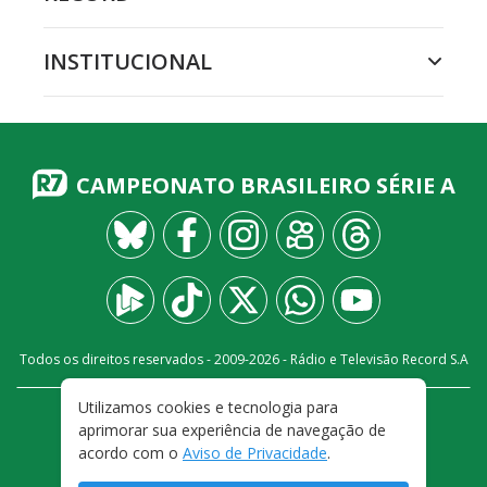
INSTITUCIONAL
CAMPEONATO BRASILEIRO SÉRIE A
Todos os direitos reservados - 2009-
2026
- Rádio e Televisão Record S.A
Utilizamos cookies e tecnologia para
CARREIRA
FALE CONOSCO
PRIVACIDADE
aprimorar sua experiência de navegação de
TERMOS E CONDIÇÕES DE USO
acordo com o
Aviso de Privacidade
.