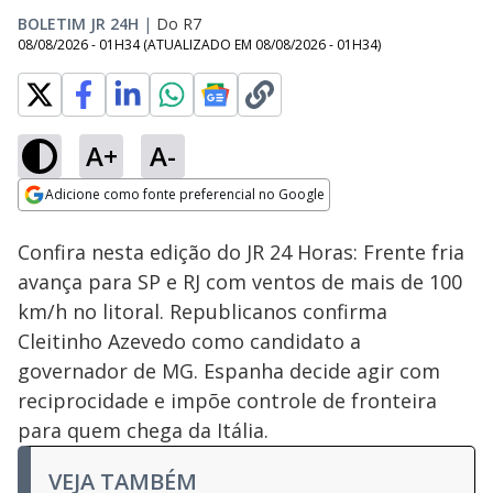
BOLETIM JR 24H
|
Do R7
08/08/2026 - 01H34
(ATUALIZADO EM
08/08/2026 - 01H34
)
A+
A-
Loaded
:
2.81%
Adicione como fonte preferencial no Google
Ativar
Som
Opens in new window
Confira nesta edição do JR 24 Horas: Frente fria
avança para SP e RJ com ventos de mais de 100
km/h no litoral. Republicanos confirma
Cleitinho Azevedo como candidato a
governador de MG. Espanha decide agir com
reciprocidade e impõe controle de fronteira
para quem chega da Itália.
VEJA TAMBÉM