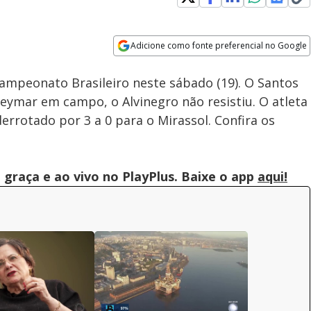
Loaded
:
90.79%
Adicione como fonte preferencial no Google
Subtitles
Velocidade
Opens in new window
Assista à íntegra do Jornal da
ampeonato Brasileiro neste sábado (19). O Santos
Record | 07/08/2026
ymar em campo, o Alvinegro não resistiu. O atleta
derrotado por 3 a 0 para o Mirassol. Confira os
graça e ao vivo no PlayPlus. Baixe o app
aqui!