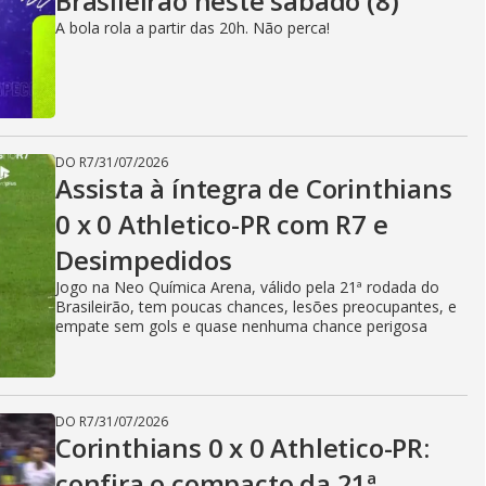
Brasileirão neste sábado (8)
A bola rola a partir das 20h. Não perca!
DO R7
/
31/07/2026
Assista à íntegra de Corinthians
0 x 0 Athletico-PR com R7 e
Desimpedidos
Jogo na Neo Química Arena, válido pela 21ª rodada do
Brasileirão, tem poucas chances, lesões preocupantes, e
empate sem gols e quase nenhuma chance perigosa
DO R7
/
31/07/2026
Corinthians 0 x 0 Athletico-PR:
confira o compacto da 21ª