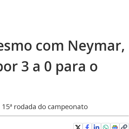
mesmo com Neymar,
or 3 a 0 para o
la 15ª rodada do campeonato