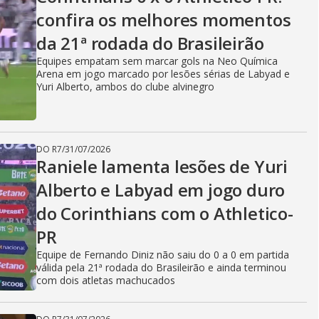
confira os melhores momentos
da 21ª rodada do Brasileirão
Equipes empatam sem marcar gols na Neo Química
Arena em jogo marcado por lesões sérias de Labyad e
Yuri Alberto, ambos do clube alvinegro
DO R7
/
31/07/2026
Raniele lamenta lesões de Yuri
Alberto e Labyad em jogo duro
do Corinthians com o Athletico-
PR
Equipe de Fernando Diniz não saiu do 0 a 0 em partida
válida pela 21ª rodada do Brasileirão e ainda terminou
com dois atletas machucados