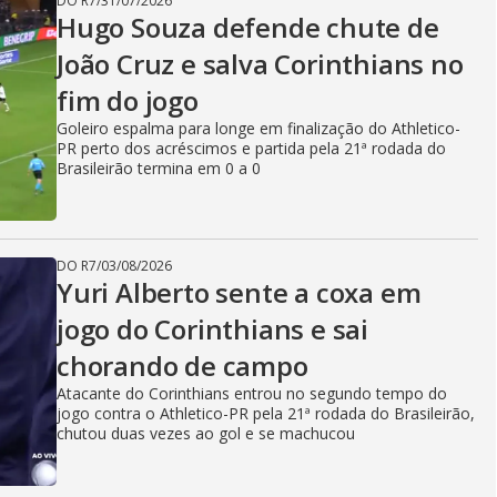
DO R7
/
31/07/2026
Hugo Souza defende chute de
João Cruz e salva Corinthians no
fim do jogo
Goleiro espalma para longe em finalização do Athletico-
PR perto dos acréscimos e partida pela 21ª rodada do
Brasileirão termina em 0 a 0
DO R7
/
03/08/2026
Yuri Alberto sente a coxa em
jogo do Corinthians e sai
chorando de campo
Atacante do Corinthians entrou no segundo tempo do
jogo contra o Athletico-PR pela 21ª rodada do Brasileirão,
chutou duas vezes ao gol e se machucou