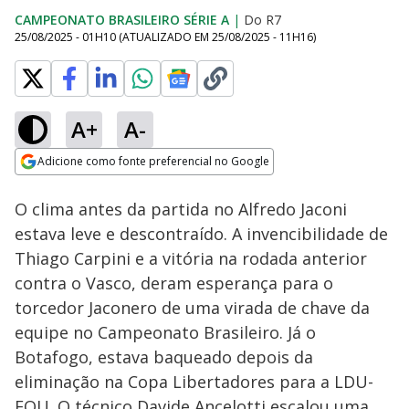
CAMPEONATO BRASILEIRO SÉRIE A
|
Do R7
25/08/2025 - 01H10
(ATUALIZADO EM
25/08/2025 - 11H16
)
A+
A-
Loaded
:
0.50%
Adicione como fonte preferencial no Google
Ativar
Som
Opens in new window
O clima antes da partida no Alfredo Jaconi
estava leve e descontraído. A invencibilidade de
Thiago Carpini e a vitória na rodada anterior
contra o Vasco, deram esperança para o
torcedor Jaconero de uma virada de chave da
equipe no Campeonato Brasileiro. Já o
Botafogo, estava baqueado depois da
eliminação na Copa Libertadores para a LDU-
EQU. O técnico Davide Ancelotti escalou uma