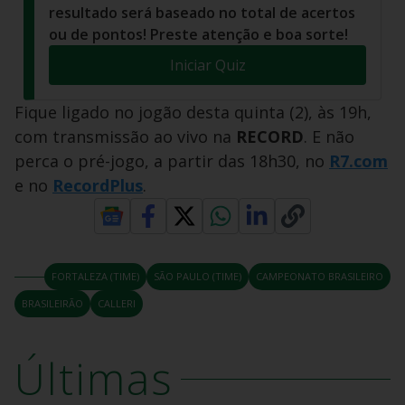
resultado será baseado no total de acertos
ou de pontos! Preste atenção e boa sorte!
Iniciar Quiz
Fique ligado no jogão desta quinta (2), às 19h,
com transmissão ao vivo na
RECORD
. E não
perca o pré-jogo, a partir das 18h30, no
R7.com
e no
RecordPlus
.
FORTALEZA (TIME)
SÃO PAULO (TIME)
CAMPEONATO BRASILEIRO
BRASILEIRÃO
CALLERI
Últimas