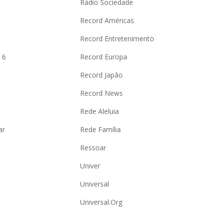
Rádio Sociedade
Record Américas
o
Record Entretenimento
 6
Record Europa
Record Japão
Record News
Rede Aleluia
ar
Rede Família
Ressoar
Univer
Universal
Universal.Org