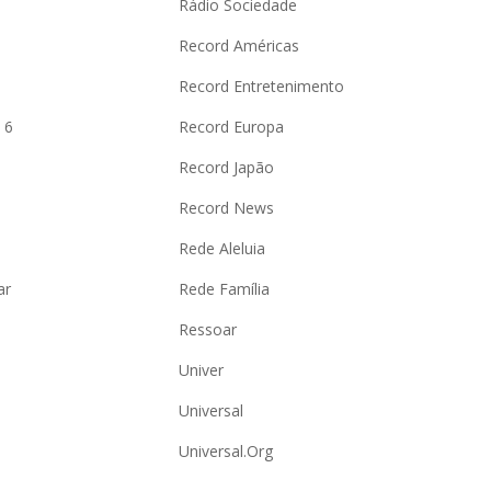
Rádio Sociedade
Record Américas
o
Record Entretenimento
 6
Record Europa
Record Japão
Record News
Rede Aleluia
ar
Rede Família
Ressoar
Univer
Universal
Universal.Org