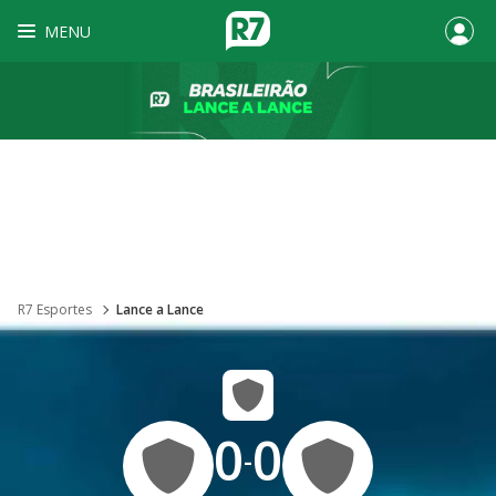
MENU
R7 Esportes
Lance a Lance
0
0
-