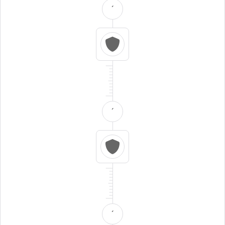
´
´
´