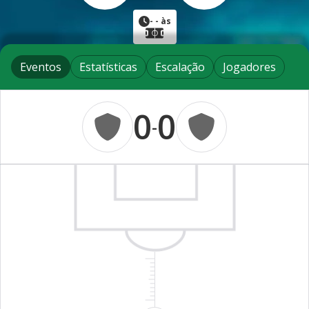
-
- às
Eventos
Estatísticas
Escalação
Jogadores
0
0
-