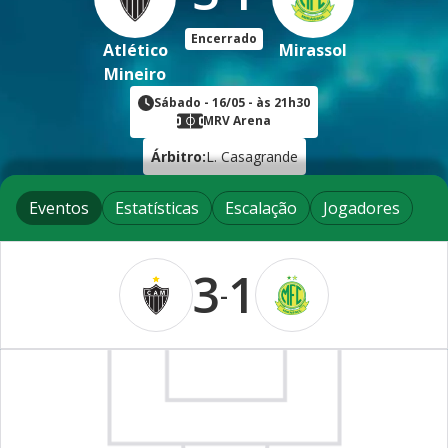
Encerrado
Atlético
Mirassol
Mineiro
Sábado
-
16/05
- às
21h30
MRV Arena
Árbitro:
L. Casagrande
Eventos
Estatísticas
Escalação
Jogadores
3
1
-