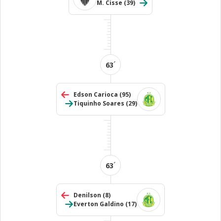
M. Cisse
(39)
´
63
Edson Carioca
(95)
Tiquinho Soares
(29)
´
63
Denilson
(8)
Everton Galdino
(17)