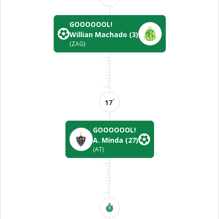
GOOOOOOL!
Willian Machado
(3)
(ZAG)
´
17
GOOOOOOL!
A. Minda
(27)
(AT)