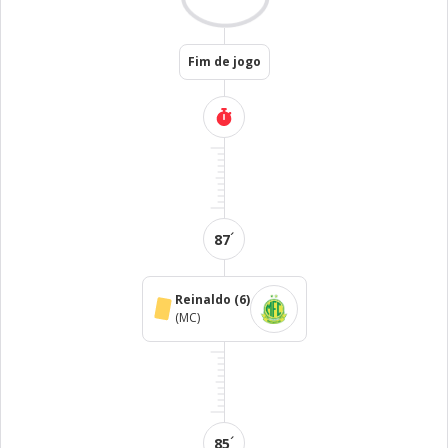
Fim de jogo
´
87
Reinaldo
(6)
(MC)
´
85