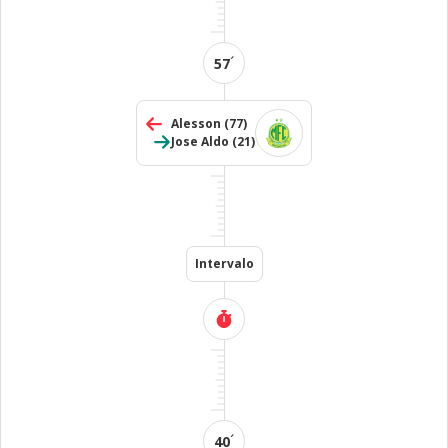
´
57
Alesson
(77)
Jose Aldo
(21)
Intervalo
´
40