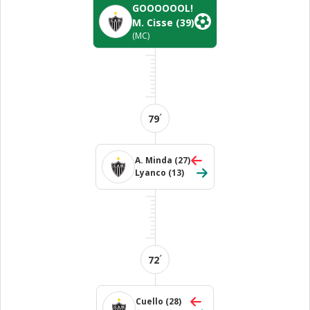
GOOOOOOL!
M. Cisse
(39)
(MC)
´
79
A. Minda
(27)
Lyanco
(13)
´
72
Cuello
(28)