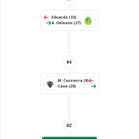
Eduardo
(33)
A. Galeano
(27)
´
84
M. Cassierra
(9)
Caua
(29)
´
82