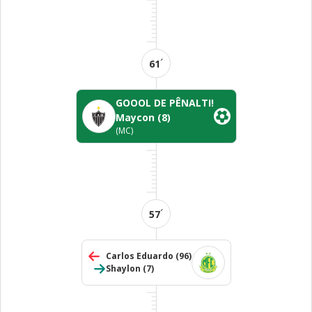
´
61
GOOOL DE PÊNALTI!
Maycon
(8)
(MC)
´
57
Carlos Eduardo
(96)
Shaylon
(7)