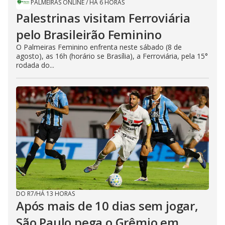
PALMEIRAS ONLINE
/
HÁ 6 HORAS
Palestrinas visitam Ferroviária
pelo Brasileirão Feminino
O Palmeiras Feminino enfrenta neste sábado (8 de
agosto), as 16h (horário se Brasília), a Ferroviária, pela 15°
rodada do...
DO R7
/
HÁ 13 HORAS
Após mais de 10 dias sem jogar,
São Paulo pega o Grêmio em