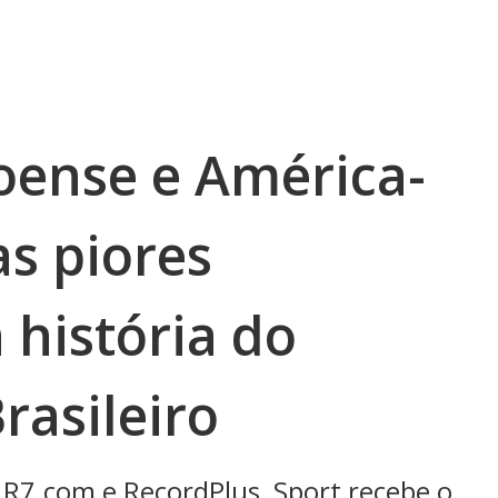
oense e América-
as piores
história do
asileiro
R7.com e RecordPlus, Sport recebe o