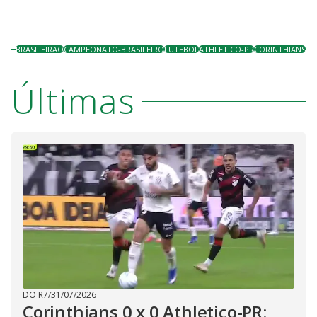
BRASILEIRAO
CAMPEONATO-BRASILEIRO
FUTEBOL
ATHLETICO-PR
CORINTHIANS
Últimas
DO R7
/
31/07/2026
Corinthians 0 x 0 Athletico-PR: