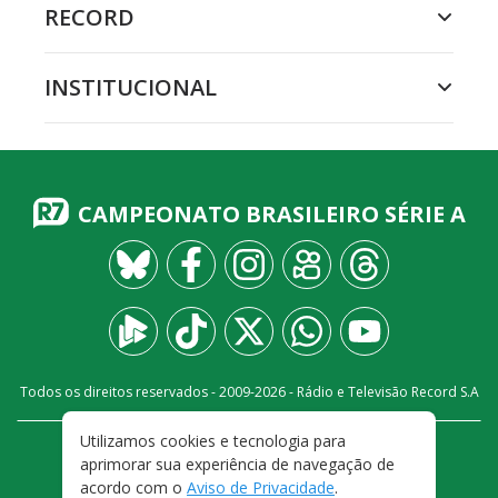
RECORD
INSTITUCIONAL
CAMPEONATO BRASILEIRO SÉRIE A
Todos os direitos reservados - 2009-
2026
- Rádio e Televisão Record S.A
Utilizamos cookies e tecnologia para
CARREIRA
FALE CONOSCO
PRIVACIDADE
aprimorar sua experiência de navegação de
TERMOS E CONDIÇÕES DE USO
acordo com o
Aviso de Privacidade
.