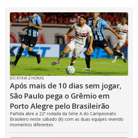
i
d
e
o
DO R7
/
HÁ 2 HORAS
Após mais de 10 dias sem jogar,
São Paulo pega o Grêmio em
Porto Alegre pelo Brasileirão
Partida abre a 22ª rodada da Série A do Campeonato
Brasileiro neste sábado (8) com as duas equipes vivendo
momentos diferentes