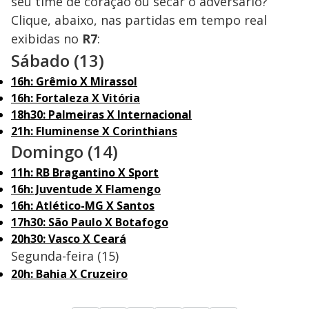
seu time de coração ou secar o adversário?
Clique, abaixo, nas partidas em tempo real
exibidas no
R7
:
Sábado (13)
16h: Grêmio X Mirassol
16h: Fortaleza X Vitória
18h30: Palmeiras X Internacional
21h: Fluminense X Corinthians
Domingo (14)
11h: RB Bragantino X Sport
16h: Juventude X Flamengo
16h: Atlético-MG X Santos
17h30: São Paulo X Botafogo
20h30: Vasco X Ceará
Segunda-feira (15)
20h: Bahia X Cruzeiro