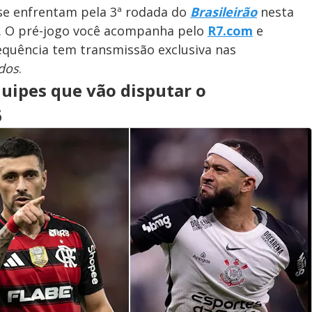
 se enfrentam pela 3ª rodada do
Brasileirão
nesta
. O pré-jogo você acompanha pelo
R7.com
e
 sequência tem transmissão exclusiva nas
dos
.
uipes que vão disputar o
6