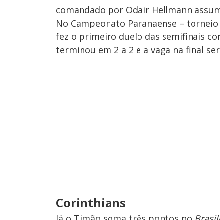
comandado por Odair Hellmann assume
No Campeonato Paranaense – torneio
fez o primeiro duelo das semifinais co
terminou em 2 a 2 e a vaga na final ser
Corinthians
Já o Timão soma três pontos no
Brasil