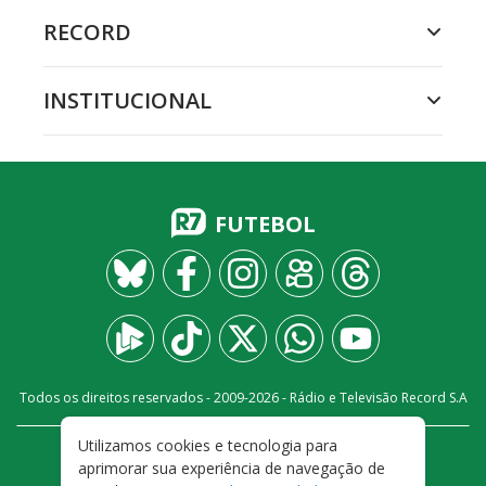
RECORD
INSTITUCIONAL
FUTEBOL
Todos os direitos reservados - 2009-
2026
- Rádio e Televisão Record S.A
Utilizamos cookies e tecnologia para
CARREIRA
FALE CONOSCO
PRIVACIDADE
aprimorar sua experiência de navegação de
TERMOS E CONDIÇÕES DE USO