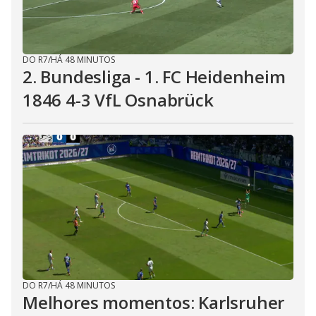
DO R7
/
HÁ 48 MINUTOS
2. Bundesliga - 1. FC Heidenheim
1846 4-3 VfL Osnabrück
DO R7
/
HÁ 48 MINUTOS
Melhores momentos: Karlsruher