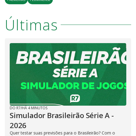
a
s
o
s
y
Últimas
M
V
u
d
o
i
d
e
o
DO R7
/
HÁ 4 MINUTOS
Simulador Brasileirão Série A -
2026
Quer testar suas previsões para o Brasileirão? Com o