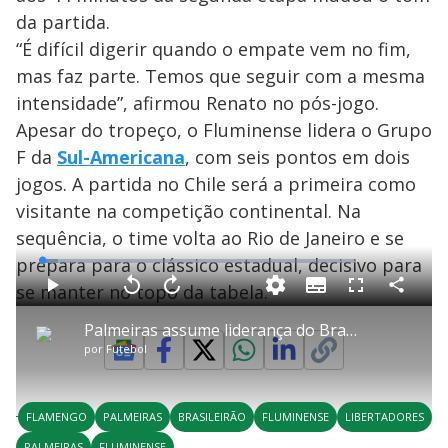
da partida.
“É difícil digerir quando o empate vem no fim,
mas faz parte. Temos que seguir com a mesma
intensidade”, afirmou Renato no pós-jogo.
Apesar do tropeço, o Fluminense lidera o Grupo
F da
Sul-Americana
, com seis pontos em dois
jogos. A partida no Chile será a primeira como
visitante na competição continental. Na
sequência, o time volta ao Rio de Janeiro e se
prepara para o clássico estadual, decisivo para
L
o
a
se manter no topo da tabela.
S
d
u
C
P
V
A
P
F
e
b
o
l
o
v
u
d
t
m
a
l
a
l
:
Palmeiras assume liderança do Brasileirão ao vencer Fortaleza
i
p
y
t
n
l
5
t
a
a
ç
s
.
por
Futebol
l
r
r
a
c
2
e
t
1
r
l
r
0
s
i
0
1
e
%
l
s
0
e
h
e
s
n
a
g
e
r
u
g
FLAMENGO
PALMEIRAS
BRASILEIRÃO
FLUMINENSE
LIBERTADORES
n
u
d
n
o
d
PALMEIRAS
FLUMINENSE