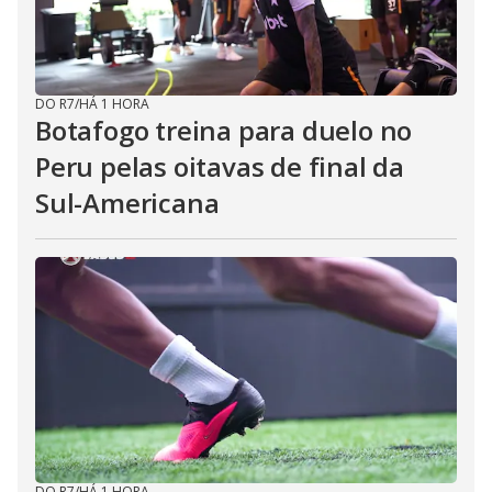
DO R7
/
HÁ 1 HORA
Botafogo treina para duelo no
Peru pelas oitavas de final da
Sul-Americana
DO R7
/
HÁ 1 HORA