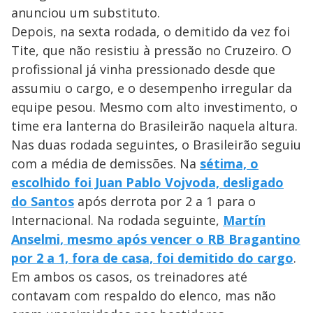
s
anunciou um substituto.
y
Depois, na sexta rodada, o demitido da vez foi
Tite, que não resistiu à pressão no Cruzeiro. O
M
V
u
d
profissional já vinha pressionado desde que
o
assumiu o cargo, e o desempenho irregular da
i
equipe pesou. Mesmo com alto investimento, o
time era lanterna do Brasileirão naquela altura.
Nas duas rodada seguintes, o Brasileirão seguiu
d
com a média de demissões. Na
sétima, o
escolhido foi Juan Pablo Vojvoda, desligado
e
do Santos
após derrota por 2 a 1 para o
Internacional. Na rodada seguinte,
Martín
o
Anselmi, mesmo após vencer o RB Bragantino
por 2 a 1, fora de casa, foi demitido do cargo
.
Em ambos os casos, os treinadores até
contavam com respaldo do elenco, mas não