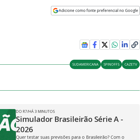
Adicione como fonte preferencial no Google
Opens in new window
SUDAMERICANA
SPINOFFS
CAZETV
DO R7
/
HÁ 3 MINUTOS
Simulador Brasileirão Série A -
2026
Quer testar suas previsões para o Brasileirão? Com o