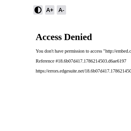
A+
A-