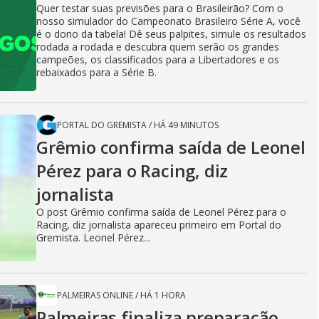
Quer testar suas previsões para o Brasileirão? Com o
nosso simulador do Campeonato Brasileiro Série A, você
é o dono da tabela! Dê seus palpites, simule os resultados
rodada a rodada e descubra quem serão os grandes
campeões, os classificados para a Libertadores e os
rebaixados para a Série B.
PORTAL DO GREMISTA
/
HÁ 49 MINUTOS
Grêmio confirma saída de Leonel
Pérez para o Racing, diz
jornalista
O post Grêmio confirma saída de Leonel Pérez para o
Racing, diz jornalista apareceu primeiro em Portal do
Gremista. Leonel Pérez...
PALMEIRAS ONLINE
/
HÁ 1 HORA
Palmeiras finaliza preparação