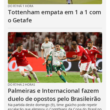
DO R7
/
HÁ 1 HORA
Tottenham empata em 1 a 1 com
o Getafe
DO R7
/
HÁ 2 HORAS
Palmeiras e Internacional fazem
duelo de opostos pelo Brasileirão
Na partida deste domingo (9), time gaúcho pode repetir
escalação que eliminou o Corinthians da Copa do Brasil no