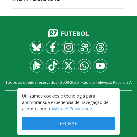
FUTEBOL
Todos os direitos reservados - 2009-
2026
- Rádio e Televisão Record S.A
Utilizamos cookies e tecnologia para
CARREIRA
FALE CONOSCO
PRIVACIDADE
aprimorar sua experiência de navegação de
TERMOS E CONDIÇÕES DE USO
acordo com o
Aviso de Privacidade
.
FECHAR