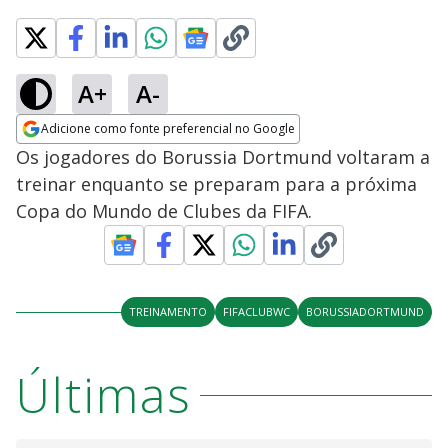
A+
A-
Adicione como fonte preferencial no Google
Opens in new window
Os jogadores do Borussia Dortmund voltaram a
treinar enquanto se preparam para a próxima
Copa do Mundo de Clubes da FIFA.
TREINAMENTO
FIFACLUBWC
BORUSSIADORTMUND
Últimas