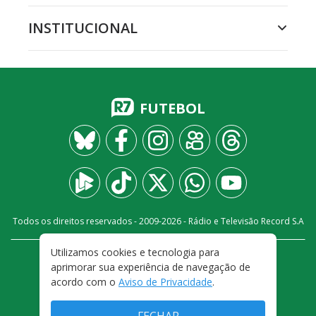
INSTITUCIONAL
FUTEBOL
Todos os direitos reservados - 2009-
2026
- Rádio e Televisão Record S.A
Utilizamos cookies e tecnologia para
CARREIRA
FALE CONOSCO
PRIVACIDADE
aprimorar sua experiência de navegação de
TERMOS E CONDIÇÕES DE USO
acordo com o
Aviso de Privacidade
.