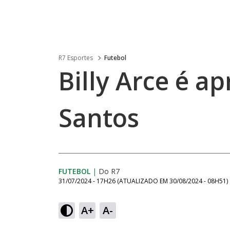
R7 Esportes
Futebol
Billy Arce é a
Santos
FUTEBOL
|
Do R7
31/07/2024 - 17H26
(ATUALIZADO EM
30/08/2024 - 08H51
)
A+
A-