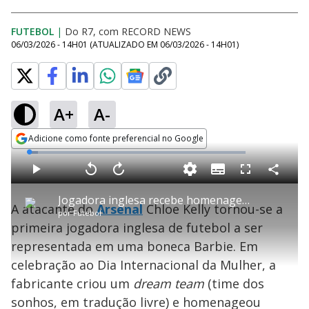
FUTEBOL
|
Do R7, com RECORD NEWS
06/03/2026 - 14H01
(ATUALIZADO EM
06/03/2026 - 14H01
)
A+
A-
Adicione como fonte preferencial no Google
Opens in new window
L
o
a
S
d
u
C
P
V
A
P
F
e
b
o
l
o
v
u
d
t
m
a
l
a
l
:
Jogadora inglesa recebe homenagem em celebração ao Dia da Mulher
i
p
y
t
n
l
4
A atacante do
Arsenal
Chloe Kelly tornou-se a
t
a
a
ç
s
.
por
Futebol
l
r
r
a
c
2
e
t
1
r
l
r
8
primeira jogadora inglesa de futebol a ser
s
i
0
1
e
%
l
s
0
e
h
representada em uma boneca Barbie. Em
e
s
n
a
g
e
r
u
g
celebração ao Dia Internacional da Mulher, a
n
u
a
d
n
o
d
fabricante criou um
dream team
(time dos
s
o
s
sonhos, em tradução livre) e homenageou