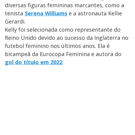
y
diversas figuras femininas marcantes, como a
tenista
Serena Williams
e a astronauta Kellie
M
V
u
d
Gerardi.
o
Kelly foi selecionada como representante do
i
Reino Unido devido ao sucesso da Inglaterra no
futebol feminino nos últimos anos. Ela é
bicampeã da Eurocopa Feminina e autora do
d
gol do título em 2022
.
e
o