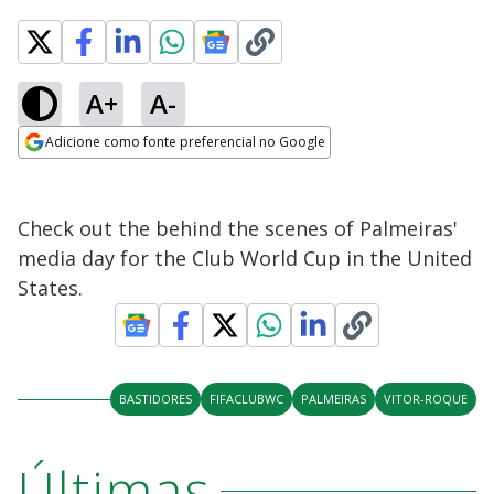
A+
A-
Adicione como fonte preferencial no Google
Opens in new window
Check out the behind the scenes of Palmeiras'
media day for the Club World Cup in the United
States.
BASTIDORES
FIFACLUBWC
PALMEIRAS
VITOR-ROQUE
Últimas