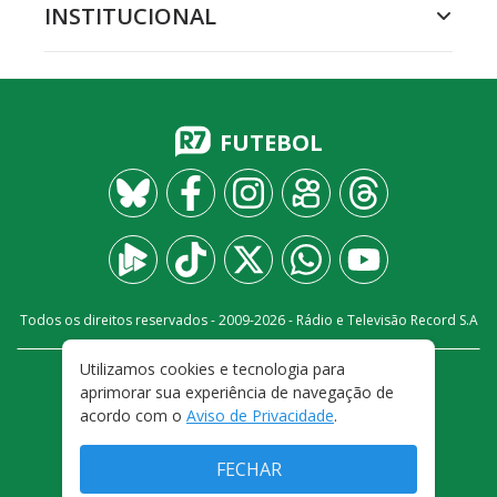
INSTITUCIONAL
FUTEBOL
Todos os direitos reservados - 2009-
2026
- Rádio e Televisão Record S.A
Utilizamos cookies e tecnologia para
CARREIRA
FALE CONOSCO
PRIVACIDADE
aprimorar sua experiência de navegação de
TERMOS E CONDIÇÕES DE USO
acordo com o
Aviso de Privacidade
.
FECHAR