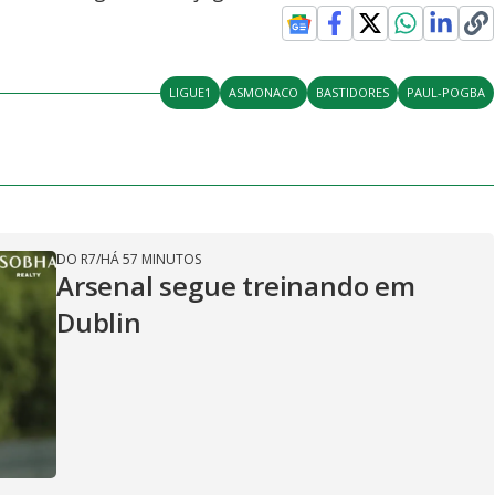
LIGUE1
ASMONACO
BASTIDORES
PAUL-POGBA
DO R7
/
HÁ 57 MINUTOS
Arsenal segue treinando em
Dublin