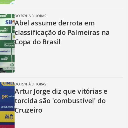
DO R7
/
HÁ 3 HORAS
Abel assume derrota em
classificação do Palmeiras na
Copa do Brasil
DO R7
/
HÁ 3 HORAS
Artur Jorge diz que vitórias e
torcida são 'combustível' do
Cruzeiro