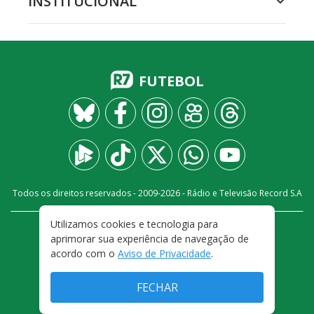
INSTITUCIONAL
FUTEBOL
Todos os direitos reservados - 2009-
2026
- Rádio e Televisão Record S.A
Utilizamos cookies e tecnologia para
CARREIRA
FALE CONOSCO
PRIVACIDADE
aprimorar sua experiência de navegação de
TERMOS E CONDIÇÕES DE USO
acordo com o
Aviso de Privacidade
.
FECHAR